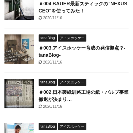
＃004.BAUER最新スティックの”NEXUS
GEO”を使ってみた！
2020/11/16
tanaBlog
アイスホッケー
＃003.アイスホッケー育成の発信拠点？-
tanaBlog-
2020/11/16
tanaBlog
アイスホッケー
＃002.日本製紙釧路工場の紙・パルプ事業
撤退が決まり…
2020/11/16
tanaBlog
アイスホッケー