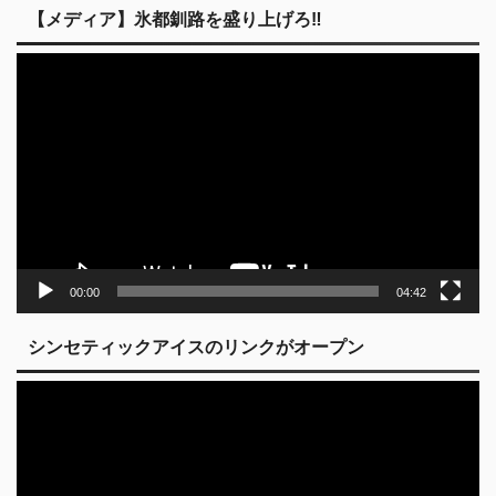
【メディア】氷都釧路を盛り上げろ‼︎
動
画
プ
レ
ー
ヤ
ー
00:00
04:42
シンセティックアイスのリンクがオープン
動
画
プ
レ
ー