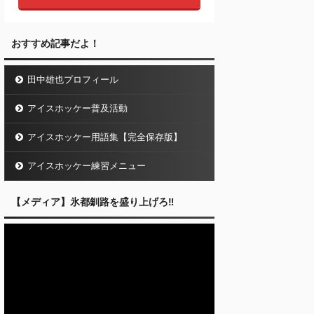
おすすめ記事だよ！
田中雄也プロフィール
アイスホッケー普及活動
アイスホッケー用語集【完全保存版】
アイスホッケー練習メニュー
【メディア】氷都釧路を盛り上げろ‼︎
動
画
プ
レ
ー
ヤ