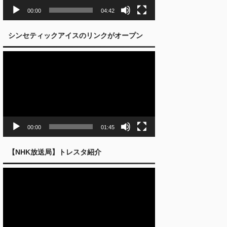
ー
00:00
04:42
シンセティックアイスのリンクがオープン
動
画
プ
レ
ー
ヤ
ー
00:00
01:45
【NHK放送局】トレスタ紹介
動
画
プ
レ
ー
ヤ