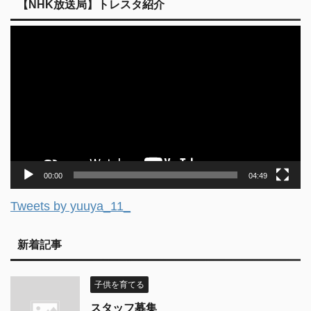
【NHK放送局】トレスタ紹介
動
画
プ
レ
ー
ヤ
ー
00:00
04:49
Tweets by yuuya_11_
新着記事
子供を育てる
スタッフ募集