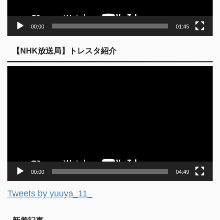
00:00
01:45
【NHK放送局】トレスタ紹介
動
画
プ
レ
ー
ヤ
ー
00:00
04:49
Tweets by yuuya_11_